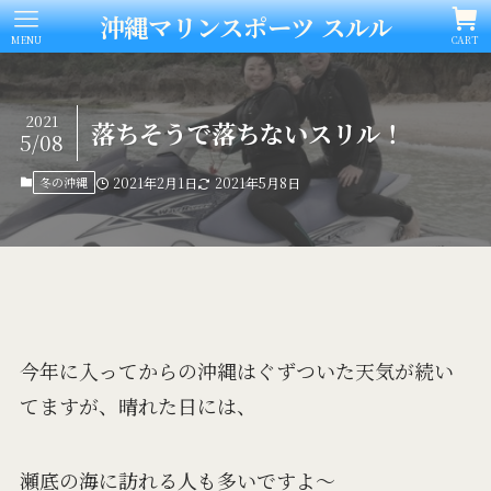
沖縄マリンスポーツ スルル
MENU
CART
2021
落ちそうで落ちないスリル！
5/08
冬の沖縄
2021年2月1日
2021年5月8日
今年に入ってからの沖縄はぐずついた天気が続い
てますが、晴れた日には、
瀬底の海に訪れる人も多いですよ～