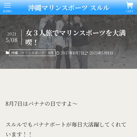
沖縄マリンスポーツ スルル
MENU
CART
女３人旅でマリンスポーツを大満
2021
5/08
喫！
沖縄 マリンスポーツ 8月
2017年8月7日
2021年5月8日
8月7日はバナナの日ですよ～
スルルでもバナナボートが毎日大活躍してくれて
います！！