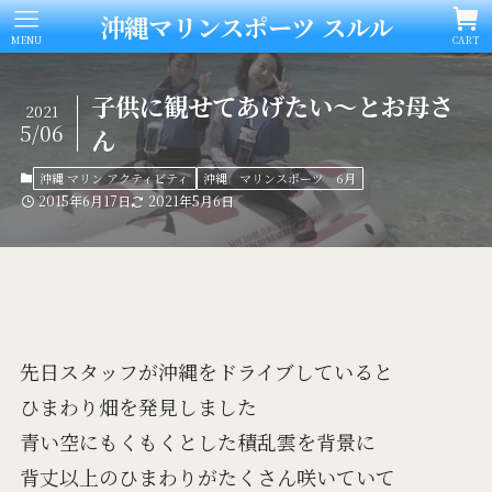
沖縄マリンスポーツ スルル
MENU
CART
子供に観せてあげたい～とお母さ
2021
5/06
ん
沖縄 マリン アクティビティ
沖縄 マリンスポーツ 6月
2015年6月17日
2021年5月6日
先日スタッフが沖縄をドライブしていると
ひまわり畑を発見しました
青い空にもくもくとした積乱雲を背景に
背丈以上のひまわりがたくさん咲いていて