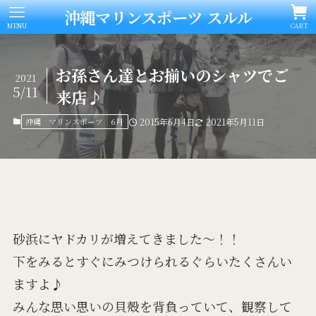
沖縄マリンスポーツ スルル
MENU
CART
お孫さん達とお揃いのシャツでご
2021
5/11
来店♪
沖縄 マリンスポーツ 6月
2015年6月4日
2021年5月11日
砂浜にヤドカリが増えてきました～！！
下をみるとすぐにみつけられるぐらいたくさんい
ますよ♪
みんな思い思いの貝殻を背負っていて、観察して