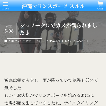
沖縄マリンスポーツ スルル
MENU
CART
シュノーケルでカメが観られまし
2021
5/06
た♪
沖縄 マリン アクティビティ
2015年4月14日
2021年5月6日
瀬底は朝から少し、雨が降っていて気温も低い天
気でした
しかしお客様がマリンスポーツを始める頃には、
太陽が顔を出していましたね、ナイスタイミング