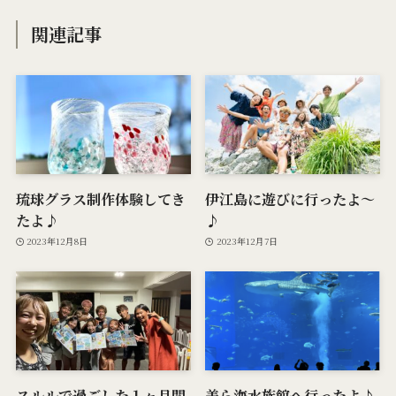
関連記事
琉球グラス制作体験してき
伊江島に遊びに行ったよ〜
たよ♪
♪
2023年12月8日
2023年12月7日
スルルで過ごした１ヶ月間
美ら海水族館へ行ったよ♪