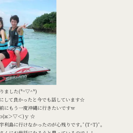
した(*^▽^*)
にして良かったと今でも話しています☆
前にもう一度沖縄に行きたいですｗ
(ж＞▽＜)ｙ ☆
利島に行けなかったのが心残りです｡ﾟ(T^T)ﾟ｡
さんにお世話になろうと思っているので！！