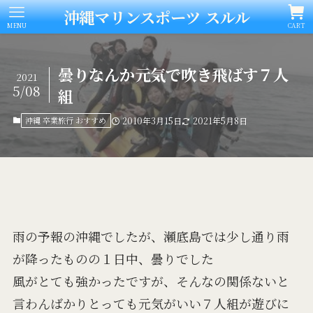
沖縄マリンスポーツ スルル
MENU
CART
曇りなんか元気で吹き飛ばす７人
2021
5/08
組
沖縄 卒業旅行 おすすめ
2010年3月15日
2021年5月8日
雨の予報の沖縄でしたが、瀬底島では少し通り雨
が降ったものの１日中、曇りでした
風がとても強かったですが、そんなの関係ないと
言わんばかりとっても元気がいい７人組が遊びに