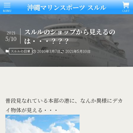
沖縄マリンスポーツ スルル
MENU
CART
スルルのショップから見えるの
2021
5/10
は・・・？？？
スルルの日常
2010年3月7日
2021年5月10日
普段見なれている本部の港に、なんか異様にデカ
イ物体が見える・・・