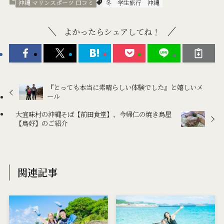
沖縄 マリンスポーツ 口コミ
冬
学生旅行
沖縄
よかったらシェアしてね！
『とっても本当に素晴らしい体験でした』と嬉しいメ
ール
大宜味村の沖縄そば【前田食堂】、今帰仁の焼き鳥屋
【鳥好】のご紹介
関連記事