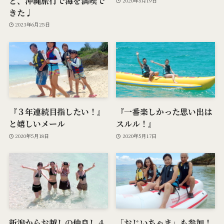
ど、沖縄旅行で海を満喫で
2020年5月19日
きた♩
2023年6月25日
『３年連続目指したい！』
『一番楽しかった思い出は
と嬉しいメール
スルル！』
2020年5月18日
2020年5月17日
新潟からお越しの仲良し４
「おじいちゃま」も参加！