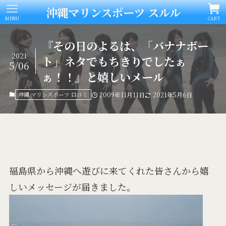
沖縄マリンスポーツ スルル
MENU
CART
『その日のよるは、「バナナボー
2021
ト」ネタでもちきりでしたぁ
5/06
ぁ！！』と嬉しいメール
沖縄 マリンスポーツ 口コミ
2009年11月11日
2021年5月6日
福島県から沖縄へ遊びに来てくれた皆さんから嬉
しいメッセージが届きました。