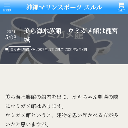
沖縄マリンスポーツ スルル
MENU
CART
美ら海水族館 ウミガメ館は龍宮
2021
5/08
城
美ら海水族館
2009年2月12日
2021年5月8日
美ら海水族館の館内を出て、オキちゃん劇場の隣
にウミガメ館はあります。
ウミガメ館というと、建物を思い浮かべる方が多
いかと思いますが、