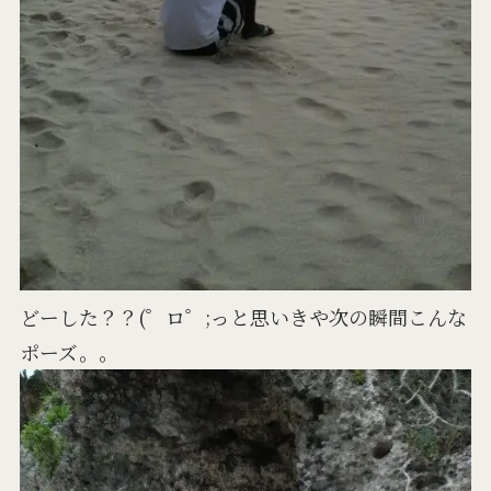
どーした？？(゜ロ゜;っと思いきや次の瞬間こんな
ポーズ。。